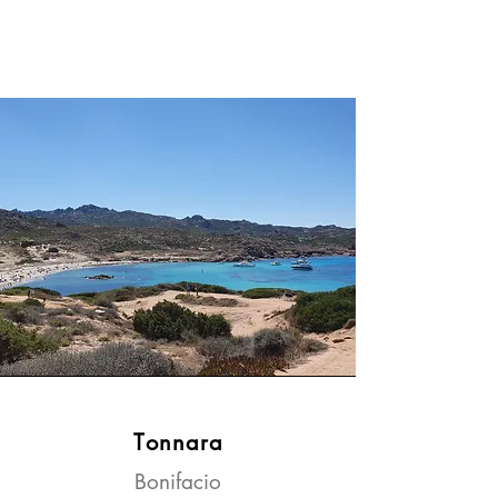
T
onnara
Bonifacio