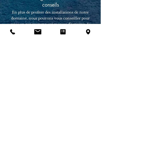
conseils
En plus de profiter des installations de notre
domaine, nous pouvons vous conseiller pour
créer un programme sur mesure d’activités de
team building adaptées aux besoins et aux
objectifs de votre équipe. Que vous préfériez
des activités sportives, des ateliers de
développement personnel ou des défis créatifs,
nous sommes là pour vous aider à organiser
un événement mémorable et significatif.
Un team building en Corse ?
Contactez-nous !
Prénom