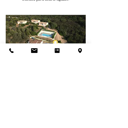
CASA SUSINI
location de villas
et
gîtes
-
Team Building
-
EVJF
-
Mariage
-
Cousinade
-
EVG
-
CORSE DU SUD | +33 603 55 53 43
Mentions légales RGPD
Blog
Location Corse particulier
-
Location Figari
-
Location